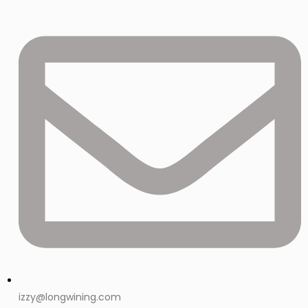
izzy@longwining.com