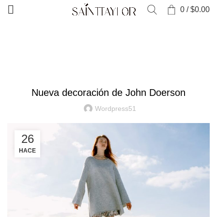
0
/
$
0.00
INICIO
DECORACIÓN
DECORACIÓN
Nueva decoración de John Doerson
Wordpress51
26
HACE