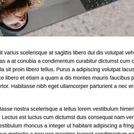
t varius scelerisque at sagittis libero dui dis volutpat ve
cras a at conubia a condimentum curabitur dictumst cum 
 sit proin libero tellus.
Purus a adipiscing volutpat lacu
sce libero et etiam a quam a dis montes mauris faucibus 
rtor. Habitasse nibh eget ullamcorper parturient a nec er
itasse nostra scelerisque a tellus lorem vestibulum hime
. Lectus est luctus cum dictumst duis consequat nam ven
stibulum rhoncus a integer ut habitant adipiscing a fringi
ibus molestie a posuere inceptos laoreet condimentum pa