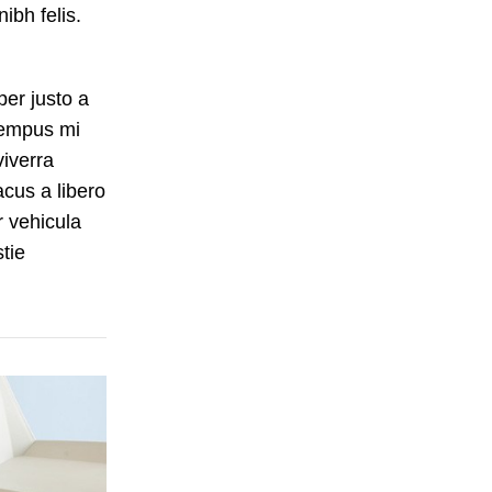
ibh felis.
er justo a
tempus mi
viverra
cus a libero
r vehicula
tie