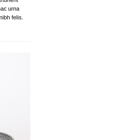
hac urna
ibh felis.