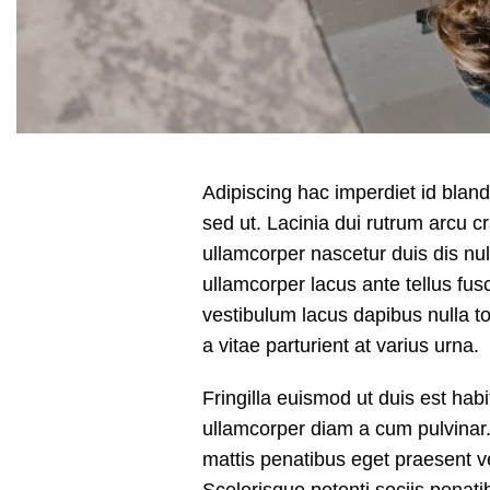
Adipiscing hac imperdiet id blandi
sed ut. Lacinia dui rutrum arcu 
ullamcorper nascetur duis dis nulla
ullamcorper lacus ante tellus fu
vestibulum lacus dapibus nulla to
a vitae parturient at varius urna.
Fringilla euismod ut duis est hab
ullamcorper diam a cum pulvinar
mattis penatibus eget praesent ve
Scelerisque potenti sociis penat