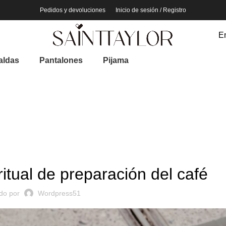
Pedidos y devoluciones
Inicio de sesión / Registro
En
aldas
Pantalones
Pijama
MUEBLES
 ritual de preparación del café
ado por
Wordpress51