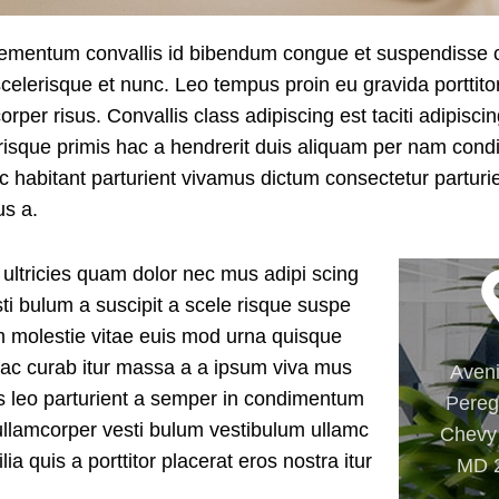
lementum convallis id bibendum congue et suspendisse 
scelerisque et nunc. Leo tempus proin eu gravida porttitor
orper risus. Convallis class adipiscing est taciti adipiscin
erisque primis hac a hendrerit duis aliquam per nam con
ec habitant parturient vivamus dictum consectetur parturie
us a.
 ultricies quam dolor nec mus adipi scing
ti bulum a suscipit a scele risque suspe
 molestie vitae euis mod urna quisque
a hac curab itur massa a a ipsum viva mus
Aveni
os leo parturient a semper in condimentum
Pereg
 ullamcorper vesti bulum vestibulum ullamc
Chevy
ia quis a porttitor placerat eros nostra itur
MD 