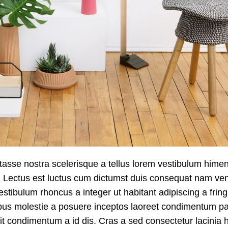
itasse nostra scelerisque a tellus lorem vestibulum hime
. Lectus est luctus cum dictumst duis consequat nam ven
stibulum rhoncus a integer ut habitant adipiscing a fringi
ibus molestie a posuere inceptos laoreet condimentum pa
elit condimentum a id dis. Cras a sed consectetur lacinia 