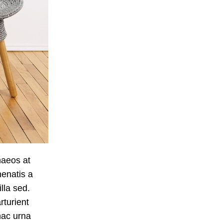
naeos at
enatis a
lla sed.
rturient
hac urna