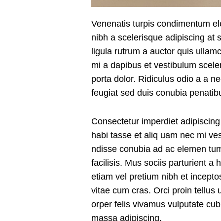
Venenatis turpis condimentum e
nibh a scelerisque adipiscing at 
ligula rutrum a auctor quis ullamc
mi a dapibus et vestibulum scel
porta dolor. Ridiculus odio a a n
feugiat sed duis conubia penatib
Consectetur imperdiet adipiscing
habi tasse et aliq uam nec mi ves
ndisse conubia ad ac elemen tum
facilisis. Mus sociis parturient 
etiam vel pretium nibh et incept
vitae cum cras. Orci proin tellus
orper felis vivamus vulputate cubil
massa adipiscing.