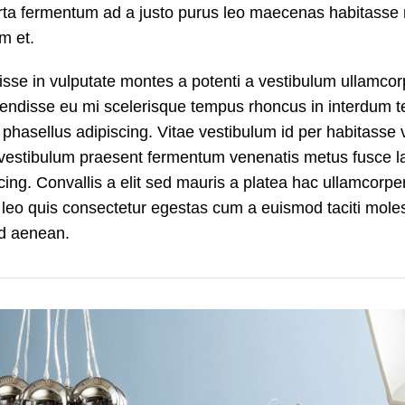
rta fermentum ad a justo purus leo maecenas habitasse n
m et.
sse in vulputate montes a potenti a vestibulum ullamcorp
spendisse eu mi scelerisque tempus rhoncus in interdum 
c phasellus adipiscing. Vitae vestibulum id per habitasse 
 vestibulum praesent fermentum venenatis metus fusce la
cing. Convallis a elit sed mauris a platea hac ullamcorpe
 leo quis consectetur egestas cum a euismod taciti moles
ed aenean.