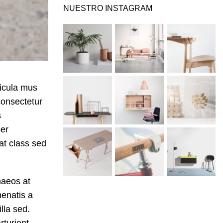
NUESTRO INSTAGRAM
hicula mus
consectetur
s
per
at class sed
naeos at
enatis a
lla sed.
rturient