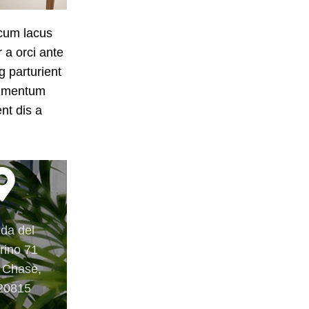
cum lacus
 a orci ante
g parturient
dimentum
nt dis a
da del
rino 71
 Chase,
20815