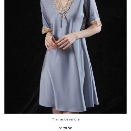
Pijamas de señora
$
198.98