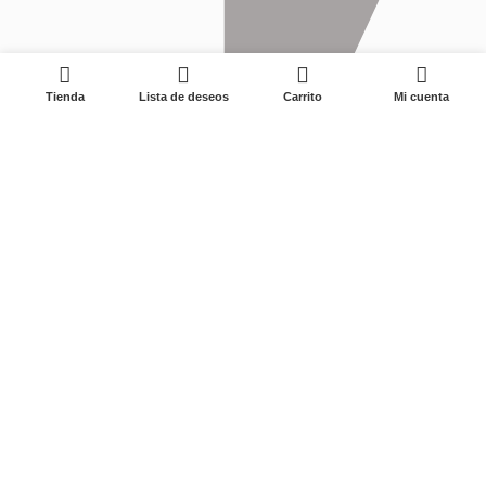
0
Tienda
Lista de deseos
Carrito
Mi cuenta
No. 22-1, Xinyangguang Road, Zhuji City, Zhejiang 311800,
China