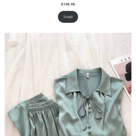
$
198.98
Scegli