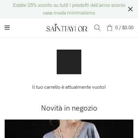
Estate 25% sconto su tutti i prodotti dell'anno scorso
casa moda minimalismo
0
/
$
0.00
Il tuo carrello è attualmente vuoto!
Novità in negozio