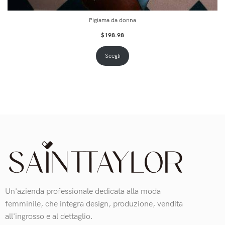
Pigiama da donna
$
198.98
Scegli
Un'azienda professionale dedicata alla moda
femminile, che integra design, produzione, vendita
all'ingrosso e al dettaglio.