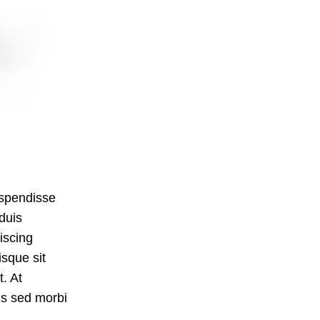
uspendisse
duis
iscing
isque sit
. At
is sed morbi