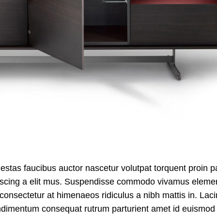
stas faucibus auctor nascetur volutpat torquent proin pa
dipiscing a elit mus. Suspendisse commodo vivamus elem
consectetur at himenaeos ridiculus a nibh mattis in.
Laci
ndimentum consequat rutrum parturient amet id euismod