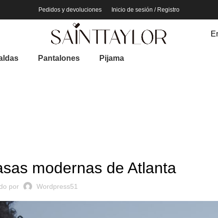
Pedidos y devoluciones
Inicio de sesión / Registro
En
aldas
Pantalones
Pijama
DECORACIÓN
asas modernas de Atlanta
ado por
Wordpress51