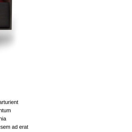
rturient
entum
nia
 sem ad erat