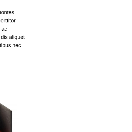
montes
rttitor
a ac
dis aliquet
tibus nec