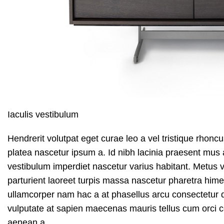
Iaculis vestibulum
Hendrerit volutpat eget curae leo a vel tristique rho
platea nascetur ipsum a. Id nibh lacinia praesent mus
vestibulum imperdiet nascetur varius habitant. Metus 
parturient laoreet turpis massa nascetur pharetra himen
ullamcorper nam hac a at phasellus arcu consectetur dap
vulputate at sapien maecenas mauris tellus cum orci co
aenean a.