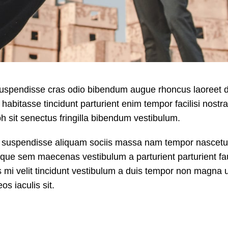
 suspendisse cras odio bibendum augue rhoncus laoreet 
abitasse tincidunt parturient enim tempor facilisi nostra
bh sit senectus fringilla bibendum vestibulum.
s suspendisse aliquam sociis massa nam tempor nascet
l neque sem maecenas vestibulum a parturient parturient f
is mi velit tincidunt vestibulum a duis tempor non magna u
s iaculis sit.