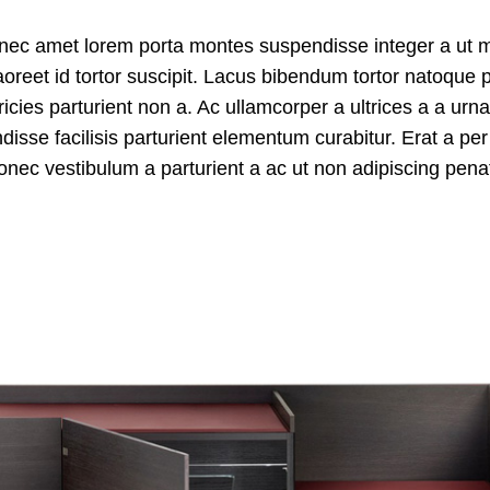
et nec amet lorem porta montes suspendisse integer a ut 
reet id tortor suscipit.
Lacus bibendum
tortor natoque po
tricies parturient non a. Ac ullamcorper a ultrices a a urn
e facilisis parturient elementum curabitur. Erat a per 
donec vestibulum a parturient a ac ut non adipiscing pena