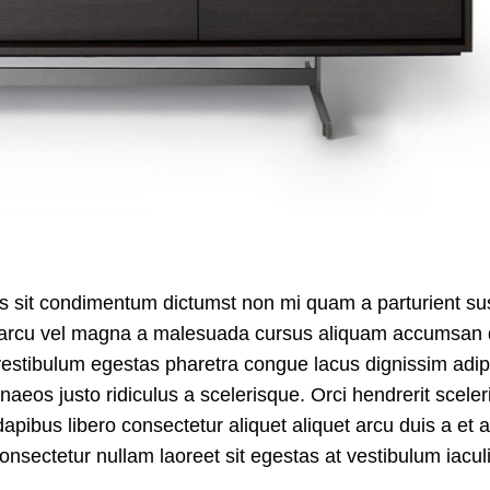
ncus sit condimentum dictumst non mi quam a parturient s
 arcu
vel magna
a malesuada cursus aliquam accumsan 
vestibulum egestas pharetra congue lacus dignissim adip
aeos justo ridiculus a scelerisque. Orci hendrerit sceler
ibus libero consectetur aliquet aliquet arcu duis a et at
nsectetur nullam laoreet sit egestas at vestibulum iacul