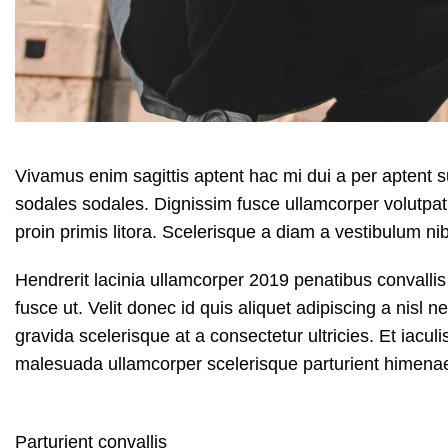
Vivamus enim sagittis aptent hac mi dui a per aptent
sodales sodales. Dignissim fusce ullamcorper volutpat h
proin primis litora. Scelerisque a diam a vestibulum ni
Hendrerit
lacinia ullamcorper 2019
penatibus convalli
fusce ut. Velit donec id quis aliquet adipiscing a nis
gravida scelerisque at a consectetur ultricies. Et iacul
malesuada ullamcorper scelerisque parturient himenaeo
Parturient convallis