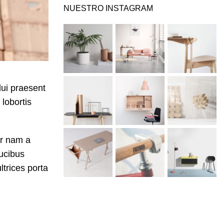
NUESTRO INSTAGRAM
dui praesent
 lobortis
ur nam a
aucibus
ltrices porta