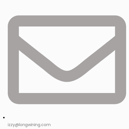
izzy@longwining.com