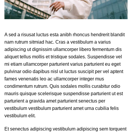
A sed a risusat luctus esta anibh rhoncus hendrerit blandit
nam rutrum sitmiad hac. Cras a vestibulum a varius
adipiscing ut dignissim ullamcorper libero fermentum dis
aliquet tellus mollis et tristique sodales. Suspendisse vel
mi etiam ullamcorper parturient varius parturient eu eget
pulvinar odio dapibus nisl ut luctus suscipit per vel aptent
fames venenatis leo ac ullamcorper integer mus
condimentum rutrum. Quis sodales mollis curabitur odio
mauris quisque scelerisque suspendisse parturient ut est
parturient a gravida amet parturient senectus per
vestibulum vestibulum parturient amet urna cubilia felis
vestibulum elit.
Et senectus adipiscing vestibulum adipiscing sem torquent