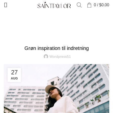
0
/
$
0.00
HJEM
INSPIRATION
INSPIRATION
Grøn inspiration til indretning
Wordpress51
27
AUG