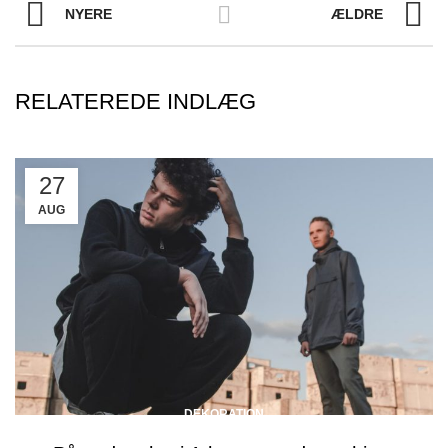
NYERE
ÆLDRE
RELATEREDE INDLÆG
27
AUG
DEKORATION