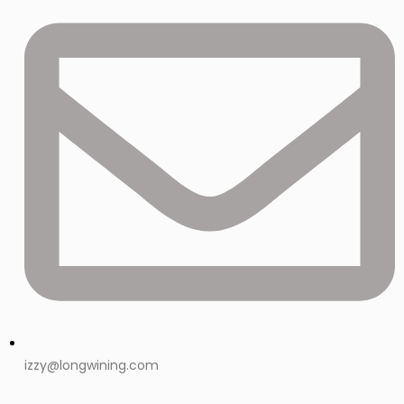
izzy@longwining.com