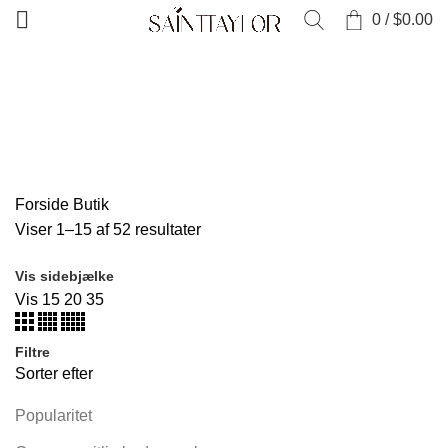
0
/
$
0.00
Kategorier
ALLE
PRODUKTER
TØJ
0 PRODUKTER
SAMLINGER
52 PRODUKTER
NYE VARER
0 PRODUKTER
SALG
0 PRODUKTER
SKO OG TILBEHØR
0 PRODUKTER
Forside
Butik
Viser 1–15 af 52 resultater
Vis sidebjælke
Vis
15
20
35
Filtre
Sorter efter
Popularitet