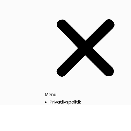
Menu
Privatlivspolitik
Politik for tilbagebetaling
Vilkår for brug