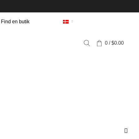
Find en butik
0
/
$
0.00
TER
SKO OG TILBEHØR
0 PRODUKTER