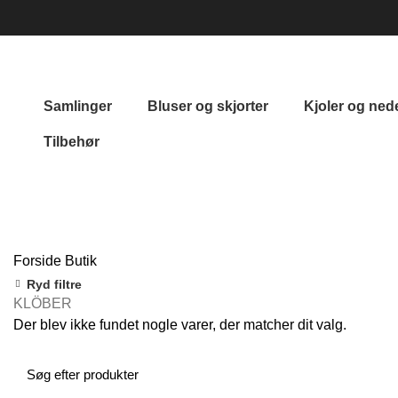
Samlinger
Bluser og skjorter
Kjoler og ned
Tilbehør
Kategorier
ALLE
PRODUKTER
TØJ
0 PRODUKTER
SAMLING
Forside
Butik
Ryd filtre
KLÖBER
Der blev ikke fundet nogle varer, der matcher dit valg.