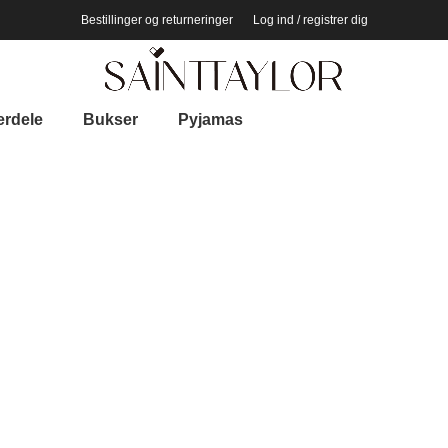
Bestillinger og returneringer
Log ind / registrer dig
erdele
Bukser
Pyjamas
ER
52 PRODUKTER
NYE VARER
0 PRODUKTER
SALG
0 PRODUK