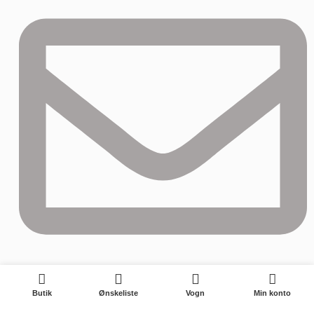
0
izzy@longwining.com
Butik
Ønskeliste
Vogn
Min konto