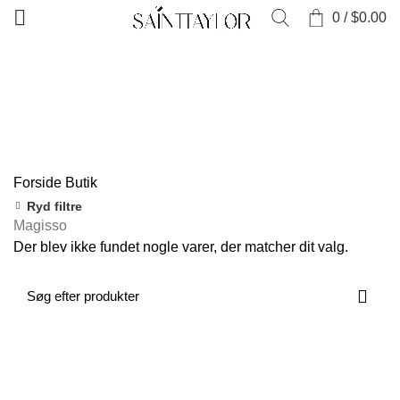
0
/
$
0.00
Kategorier
ALLE
PRODUKTER
TØJ
0 PRODUKTER
SAMLINGER
52 PRODUKTER
NYE VARER
0 PRODUKTER
SALG
0 PRODUKTER
SKO OG TILBEHØR
0 PRODUKTER
Forside
Butik
Ryd filtre
Magisso
Der blev ikke fundet nogle varer, der matcher dit valg.