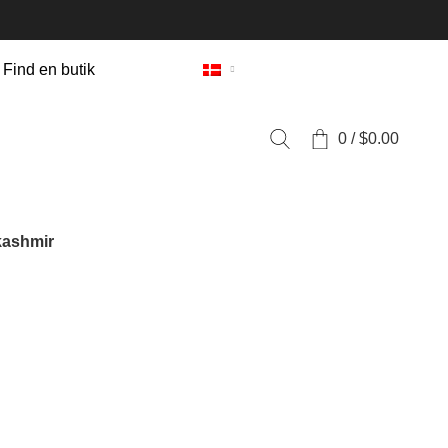
Find en butik
0
/
$
0.00
kashmir