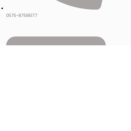
0575-87595177
izzy@longwining.com