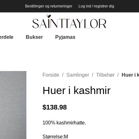
Bestillinger og returneringer
Log ind / registrer dig
erdele
Bukser
Pyjamas
Forside
Samlinger
Tilbehør
Huer i 
Huer i kashmir
$
138.98
100% kashmirhatte.
Størrelse:M