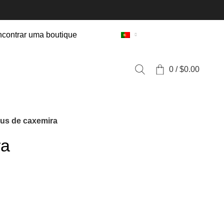
contrar uma boutique
0
/
$
0.00
us de caxemira
ra