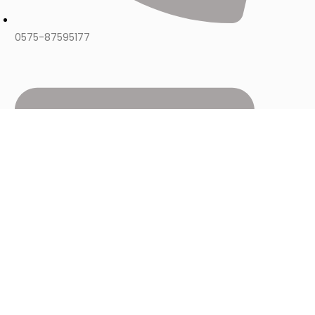
0575-87595177
izzy@longwining.com