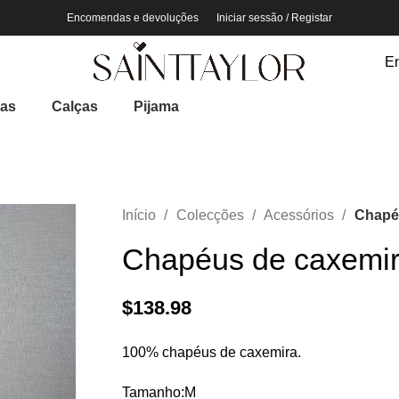
Encomendas e devoluções
Iniciar sessão / Registar
En
ias
Calças
Pijama
Início
Colecções
Acessórios
Chapé
Chapéus de caxemi
$
138.98
100% chapéus de caxemira.
Tamanho:M