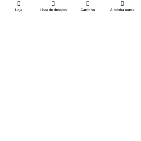
0
Loja
Lista de desejos
Carrinho
A minha conta
No. 22-1, Xinyangguang Road, Zhuji City, Zhejiang 311800,
China