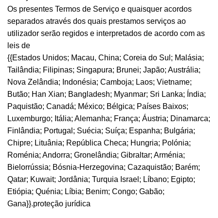
Os presentes Termos de Serviço e quaisquer acordos
separados através dos quais prestamos serviços ao
utilizador serão regidos e interpretados de acordo com as
leis de
{{Estados Unidos; Macau, China; Coreia do Sul; Malásia;
Tailândia; Filipinas; Singapura; Brunei; Japão; Austrália;
Nova Zelândia; Indonésia; Camboja; Laos; Vietname;
Butão; Han Xian; Bangladesh; Myanmar; Sri Lanka; Índia;
Paquistão; Canadá; México; Bélgica; Países Baixos;
Luxemburgo; Itália; Alemanha; França; Áustria; Dinamarca;
Finlândia; Portugal; Suécia; Suíça; Espanha; Bulgária;
Chipre; Lituânia; República Checa; Hungria; Polónia;
Roménia; Andorra; Gronelândia; Gibraltar; Arménia;
Bielorrússia; Bósnia-Herzegovina; Cazaquistão; Barém;
Qatar; Kuwait; Jordânia; Turquia Israel; Líbano; Egipto;
Etiópia; Quénia; Líbia; Benim; Congo; Gabão;
Gana}}.proteção jurídica