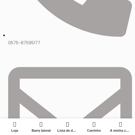
0575-87595177
0
Loja
Barra lateral
Lista de desejos
Carrinho
A minha conta