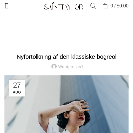
0
/
$
0.00
HJEM
TENDENSER INDEN FOR DESIGN
TENDENSER INDEN FOR DESIGN
Nyfortolkning af den klassiske bogreol
Wordpress51
27
AUG