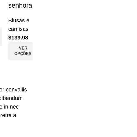
senhora
Blusas e
camisas
$
139.98
VER
OPÇÕES
or convallis
 bibendum
e in nec
retra a