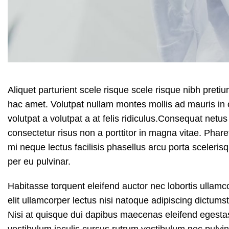
Aliquet parturient scele risque scele risque nibh preti
hac amet. Volutpat nullam montes mollis ad mauris in o
volutpat a volutpat a at felis ridiculus.
Consequat netus t
consectetur risus non a porttitor in magna vitae. Pharetr
mi neque lectus facilisis phasellus arcu porta sceleris
per eu pulvinar.
Habitasse torquent eleifend auctor nec lobortis ullamc
elit ullamcorper lectus nisi natoque adipiscing dictum
Nisi at quisque dui dapibus maecenas eleifend egesta
vestibulum iaculis cursus rutrum vestibulum nec pulvin