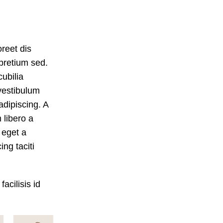
oreet dis
pretium sed.
ubilia
vestibulum
adipiscing. A
libero
a
 eget a
ing taciti
acilisis id