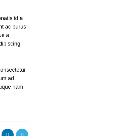
atis id a
nt ac purus
ue a
dipiscing
consectetur
sum ad
stique nam