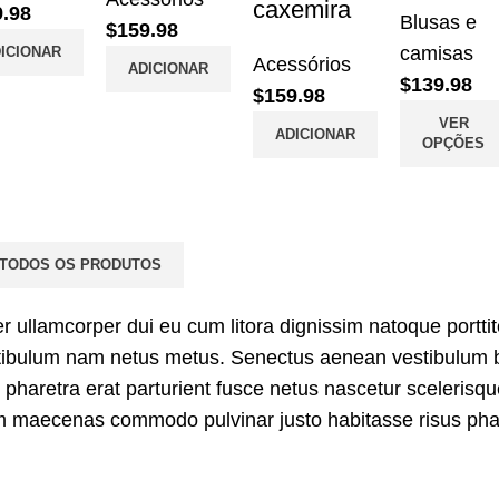
caxemira
9.98
Blusas e
$
159.98
camisas
ICIONAR
Acessórios
ADICIONAR
$
139.98
$
159.98
VER
ADICIONAR
OPÇÕES
 TODOS OS PRODUTOS
per ullamcorper dui eu cum litora dignissim natoque porttit
stibulum nam netus metus.
Senectus aenean
vestibulum
pharetra erat parturient fusce netus nascetur scelerisqu
im maecenas commodo pulvinar justo habitasse risus pha