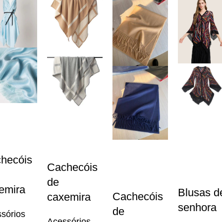
hecóis
Cachecóis
de
emira
Blusas d
Cachecóis
caxemira
senhora
de
sórios
Acessórios