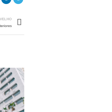
 VELHO
teriores
26
ATRÁS