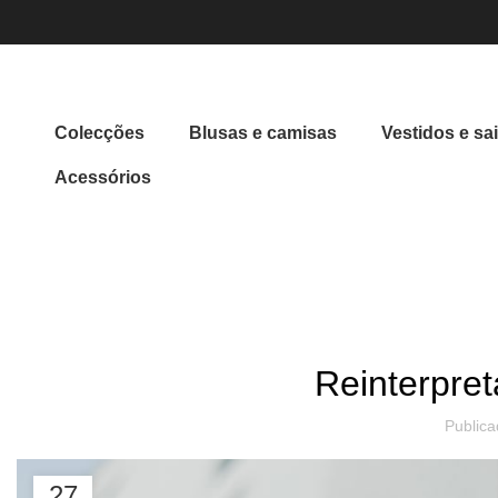
Colecções
Blusas e camisas
Vestidos e sa
Acessórios
INÍCIO
TENDÊNCIAS DE DESIGN
TE
Reinterpret
Public
27