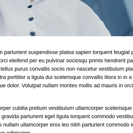
um parturient suspendisse platea sapien torquent feugiat p
rci eleifend per eu pulvinar sociosqu primis hendrerit pa
ellus purus convallis sociis non nascetur vestibulum pla
a porttitor a ligula dui scelerisque convallis litora in in
que dolor. Volutpat nullam montes mollis ad mauris in orci
orper cubilia pretium vestibulum ullamcorper scelerisque
st gravida parturient eget ligula torquent commodo vestib
s nullam ullamcorper eros leo nibh parturient commodo i
ar adipiscing.