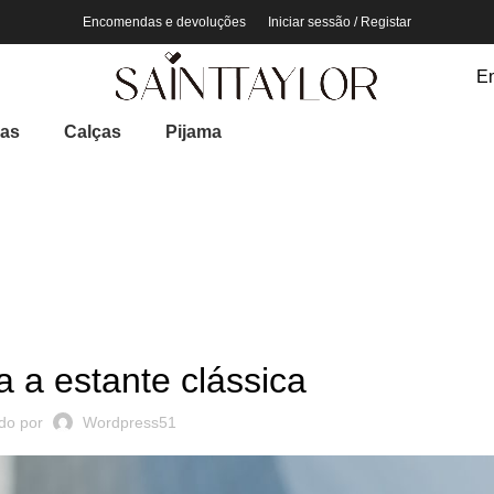
Encomendas e devoluções
Iniciar sessão / Registar
En
ias
Calças
Pijama
NDÊNCIAS DE DESIGN
a a estante clássica
ado por
Wordpress51