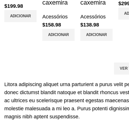
caxemira
caxemira
$
29
$
199.98
AD
ADICIONAR
Acessórios
Acessórios
$
158.98
$
138.98
ADICIONAR
ADICIONAR
VER
Litora adipiscing aliquet urna parturient a purus velit 
donec dictumst blandit natoque et blandit rhoncus ve
ac ultrices eu scelerisque praesent egestas maecenas 
molestie malesuada a mi leo a. Purus potenti digniss
magnis nibh aptent suspendisse.