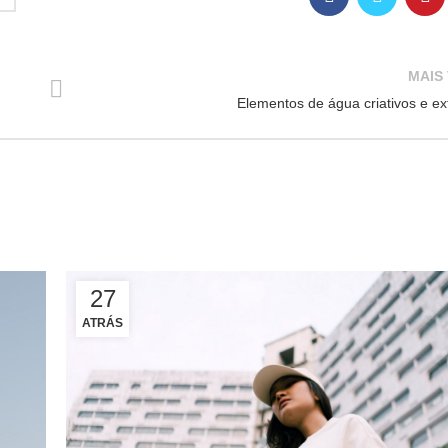
MAIS
Elementos de água criativos e ex
27
ATRÁS