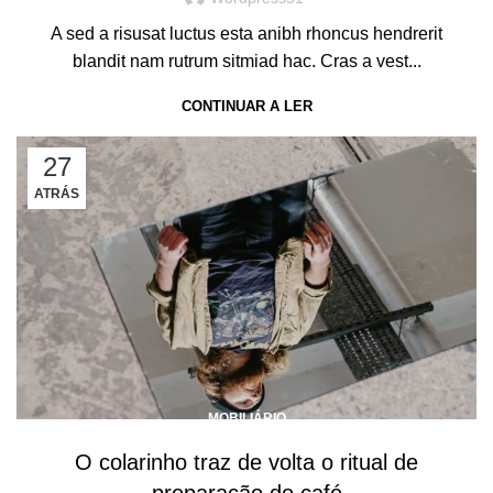
A sed a risusat luctus esta anibh rhoncus hendrerit
blandit nam rutrum sitmiad hac. Cras a vest...
CONTINUAR A LER
27
ATRÁS
MOBILIÁRIO
O colarinho traz de volta o ritual de