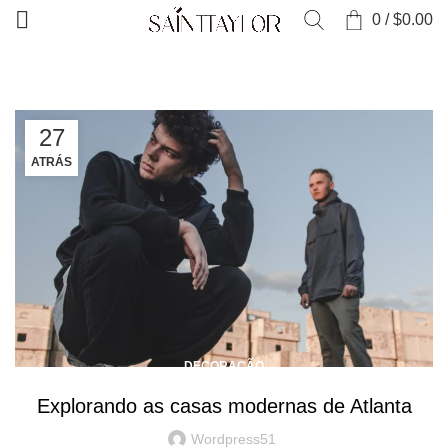
0
/
$
0.00
27
ATRÁS
DECORAÇÃO
Explorando as casas modernas de Atlanta
Wordpress51