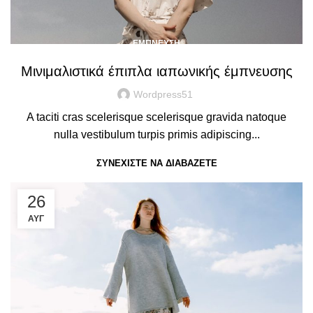
ΈΜΠΝΕΥΣΗ
Μινιμαλιστικά έπιπλα ιαπωνικής έμπνευσης
Wordpress51
A taciti cras scelerisque scelerisque gravida natoque
nulla vestibulum turpis primis adipiscing...
ΣΥΝΕΧΊΣΤΕ ΝΑ ΔΙΑΒΆΖΕΤΕ
26
ΑΥΓ