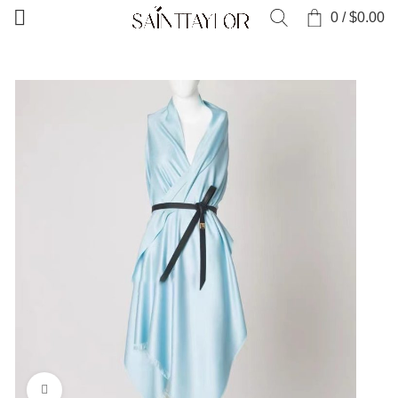
0
/
$
0.00
Clique para aumentar