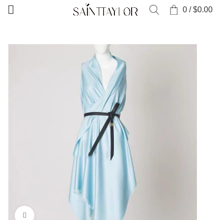
0
/
$
0.00
Zum Vergrößern anklicken