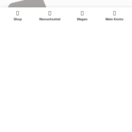
0
Shop
Wunschzettel
Wagen
Mein Konto
0575-87595177