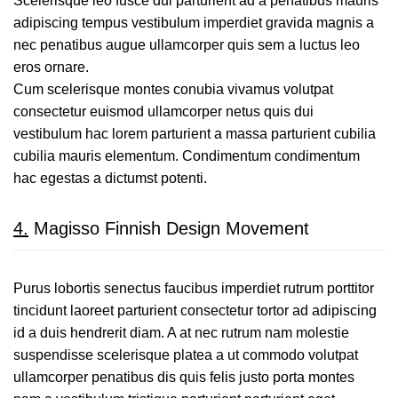
Scelerisque leo fusce dui parturient ad a penatibus mauris
adipiscing tempus vestibulum imperdiet gravida magnis a
nec penatibus augue ullamcorper quis sem a luctus leo
eros ornare.
Cum scelerisque montes conubia vivamus volutpat
consectetur euismod ullamcorper netus quis dui
vestibulum hac lorem parturient a massa parturient cubilia
cubilia mauris elementum. Condimentum condimentum
hac egestas a dictumst potenti.
4.
Magisso Finnish Design Movement
Purus lobortis senectus faucibus imperdiet rutrum porttitor
tincidunt laoreet parturient consectetur tortor ad adipiscing
id a duis hendrerit diam. A at nec rutrum nam molestie
suspendisse scelerisque platea a ut commodo volutpat
ullamcorper penatibus dis quis felis justo porta montes