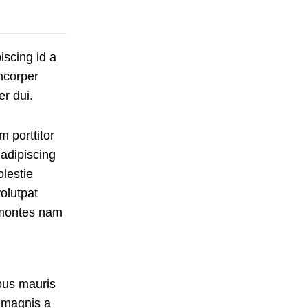
iscing id a
mcorper
er dui.
m porttitor
 adipiscing
olestie
olutpat
a montes nam
ibus mauris
 magnis a