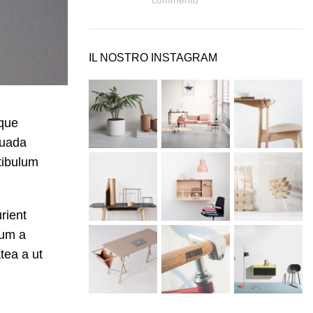
commento
IL NOSTRO INSTAGRAM
sque
suada
tibulum
rient
lum a
tea a ut