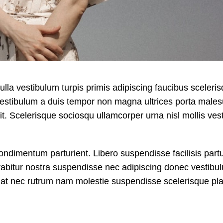
ulla vestibulum turpis primis adipiscing faucibus sceleri
nt vestibulum a duis tempor non magna ultrices porta male
it. Scelerisque sociosqu ullamcorper urna nisl mollis ves
dimentum parturient. Libero suspendisse facilisis partu
curabitur nostra suspendisse nec adipiscing donec vestibu
A at nec rutrum nam molestie suspendisse scelerisque pla