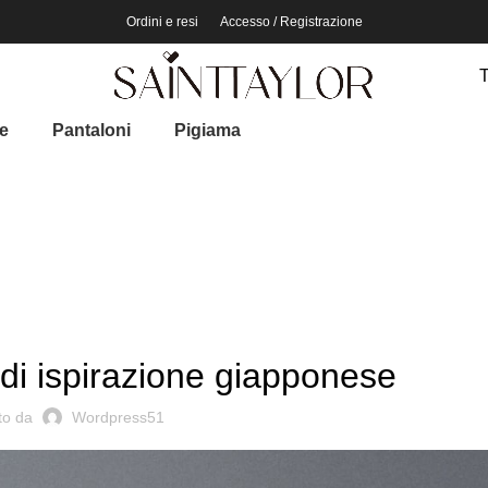
Ordini e resi
Accesso / Registrazione
T
e
Pantaloni
Pigiama
ISPIRAZIONE
 di ispirazione giapponese
to da
Wordpress51