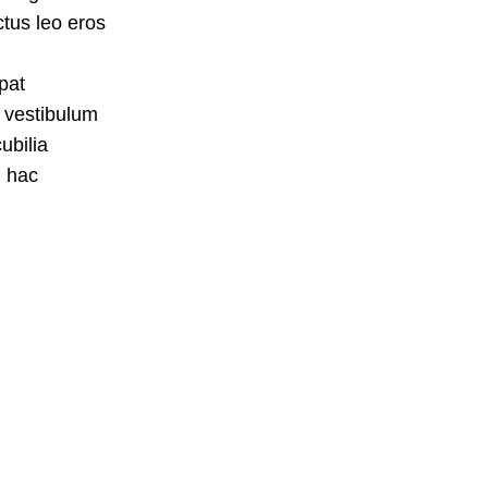
tus leo eros
pat
 vestibulum
ubilia
 hac