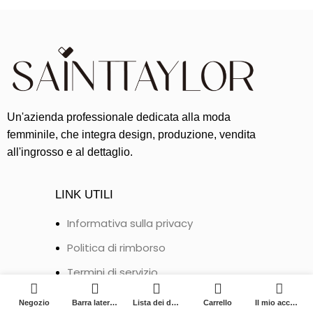
Un'azienda professionale dedicata alla moda
femminile, che integra design, produzione, vendita
all'ingrosso e al dettaglio.
LINK UTILI
Informativa sulla privacy
Politica di rimborso
Termini di servizio
0
Metodi di pagamento
Negozio
Barra laterale
Lista dei desideri
Carrello
Il mio account