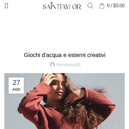
0
/
$
0.00
CASA
DECORAZIONE
DECORAZIONE
Giochi d'acqua e esterni creativi
Wordpress51
27
AGO