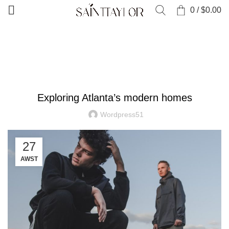
0
/
$
0.00
HOME
DECORATION
DECORATION
Exploring Atlanta’s modern homes
Wordpress51
27
AWST