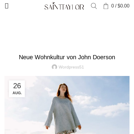
0
/
$
0.00
STARTSEITE
DEKORATION
DEKORATION
Neue Wohnkultur von John Doerson
Wordpress51
26
AUG.