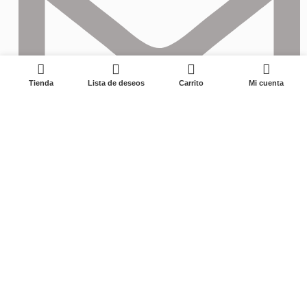
0
Tienda
Lista de deseos
Carrito
Mi cuenta
izzy@longwining.com
2023 ZHUJI LONGZHENGYING TRADING COMPANY Todos los
derechos reservados