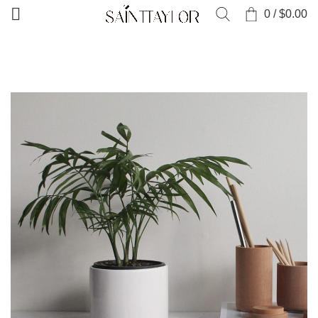
0
/
$
0.00
INICIO
CARTERA
VENENATIS NAM PHASELLUS