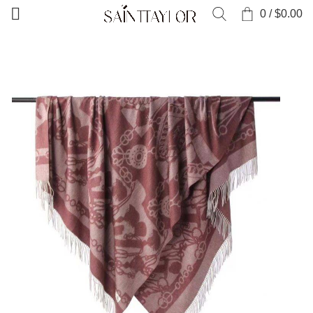
0
/
$
0.00