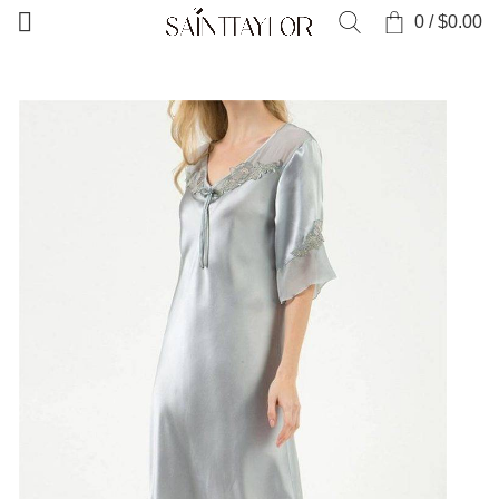
0
/
$
0.00