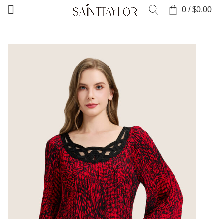
0
/
$
0.00