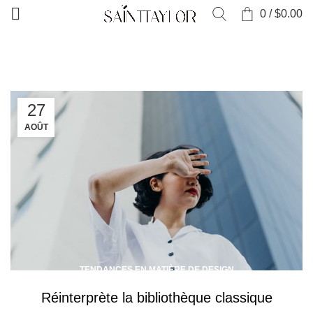
0
/
$
0.00
ACCUEIL
POSTS TAGGED "TABLE"
27
AOÛT
TENDANCES EN MATIÈRE DE DESIGN
Réinterprète la bibliothèque classique