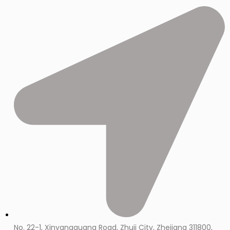
No. 22-1, Xinyangguang Road, Zhuji City, Zhejiang 311800,