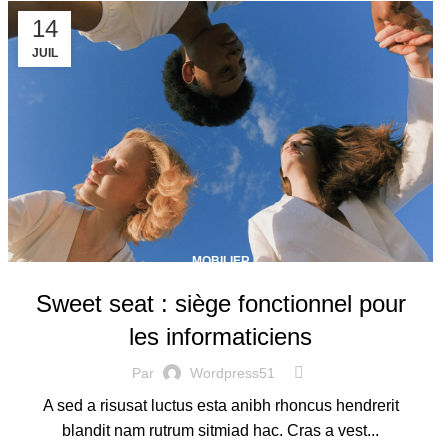
14
JUIL
MOBILIER
Sweet seat : siège fonctionnel pour
les informaticiens
Par
Wordpress51
A sed a risusat luctus esta anibh rhoncus hendrerit
blandit nam rutrum sitmiad hac. Cras a vest...