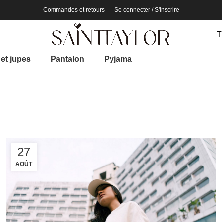
Commandes et retours
Se connecter / S'inscrire
T
et jupes
Pantalon
Pyjama
27
AOÛT