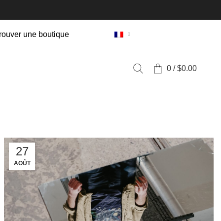
rouver une boutique
0
/
$
0.00
27
AOÛT