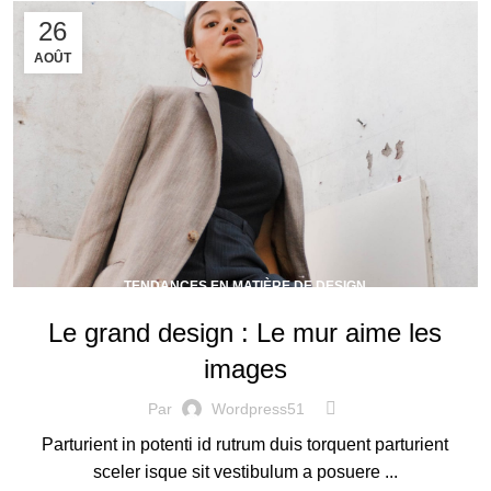
26
AOÛT
TENDANCES EN MATIÈRE DE DESIGN
Le grand design : Le mur aime les
images
Par
Wordpress51
Parturient in potenti id rutrum duis torquent parturient
sceler isque sit vestibulum a posuere ...