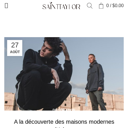
0
/
$
0.00
ACCUEIL
POSTS TAGGED "SOFA"
27
AOÛT
DÉCORATION
A la découverte des maisons modernes