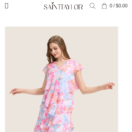
0
/
$
0.00