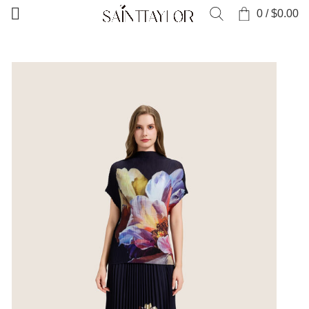
0
/
$
0.00