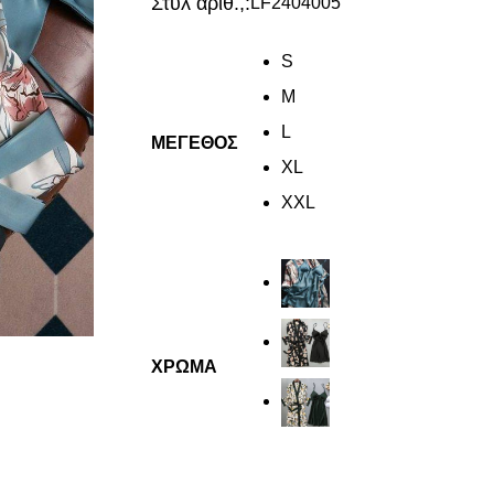
Στυλ αριθ.,:
LF2404005
S
M
L
ΜΈΓΕΘΟΣ
XL
XXL
ΧΡΏΜΑ